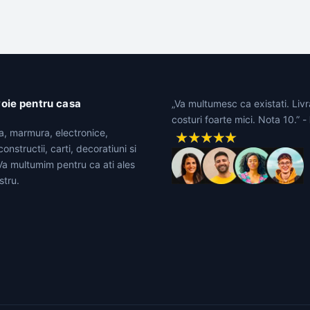
voie pentru casa
„Va multumesc ca existati. Livr
costuri foarte mici. Nota 10.” -
ta, marmura, electronice,
onstructii, carti, decoratiuni si
 Va multumim pentru ca ati ales
stru.