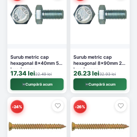
Surub metric cap
Surub metric cap
hexagonal 8x40mm 50
hexagonal 8x90mm 25
buc./punga
buc./punga
17.34 lei
26.23 lei
22.49 lei
32.93 lei
Cumpără acum
Cumpără acum
-24%
-26%