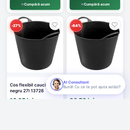
Cumpără acum
Cumpără acum
-27%
-64%
AI Consultant
Cos flexibil cauciucat
Cos flexibil cauciucat
Bună! Cu ce te pot ajuta astăzi?
negru 27l 13728
negru 55l 9798
16.95 lei
26.58 lei
23.10 lei
73.08 lei
Cumpără acum
Cumpără acum