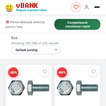
Personalizează selecția
Completează
chestionar rapid
pentru tine:
Eco
Showing 145–168 of 220 results
-20%
-65%