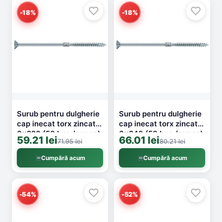
-18%
-18%
Surub pentru dulgherie
Surub pentru dulgherie
cap inecat torx zincat
cap inecat torx zincat
6x220 (50 buc./punga)
6x240 (50 buc./punga)
59.21 lei
66.01 lei
71.95 lei
80.21 lei
Cumpără acum
Cumpără acum
-54%
-52%