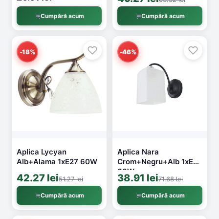
Cumpără acum
Cumpără acum
-18%
-46%
Aplica Lycyan
Aplica Nara
Alb+Alama 1xE27 60W
Crom+Negru+Alb 1xE27
60W
42.27 lei
38.91 lei
51.27 lei
71.68 lei
Cumpără acum
Cumpără acum