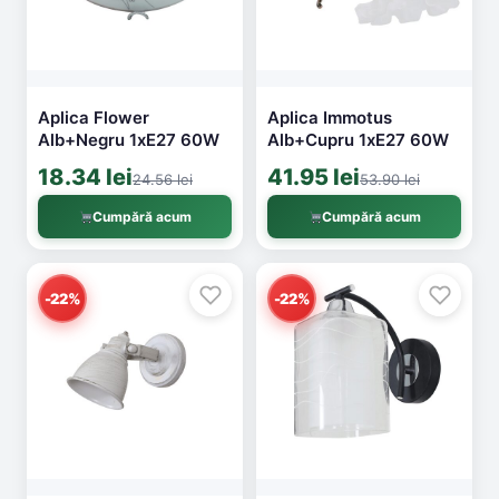
Aplica Flower
Aplica Immotus
Alb+Negru 1xE27 60W
Alb+Cupru 1xE27 60W
18.34 lei
41.95 lei
24.56 lei
53.90 lei
Cumpără acum
Cumpără acum
-22%
-22%