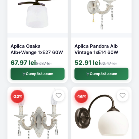
Aplica Osaka
Aplica Pandora Alb
Alb+Wenge 1xE27 60W
Vintage 1xE14 60W
67.97 lei
52.91 lei
87.37 lei
62.47 lei
Cumpără acum
Cumpără acum
-22%
-16%