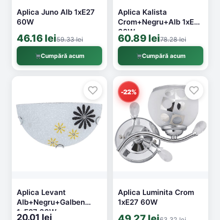
Aplica Juno Alb 1xE27
Aplica Kalista
60W
Crom+Negru+Alb 1xE27
60W
46.16 lei
60.89 lei
59.33 lei
78.28 lei
Cumpără acum
Cumpără acum
-22%
Aplica Levant
Aplica Luminita Crom
Alb+Negru+Galben
1xE27 60W
1xE27 60W
20.01 lei
49.27 lei
63.32 lei