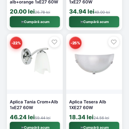
alb+orange 1xE27 60W
1xE27 60W
20.00 lei
34.94 lei
26.78 lei
49.00 lei
Cumpără acum
Cumpără acum
-22%
-25%
Aplica Tania Crom+Alb
Aplica Tesera Alb
1xE27 60W
1XE27 60W
46.24 lei
18.34 lei
59.44 lei
24.56 lei
Cumpără acum
Cumpără acum