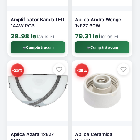
Amplificator Banda LED
Aplica Andra Wenge
144W RGB
1xE27 60W
28.98 lei
79.31 lei
38.19 lei
101.95 lei
Cumpără acum
Cumpără acum
-25%
-26%
Aplica Azara 1xE27
Aplica Ceramica