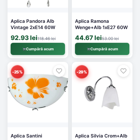
Aplica Pandora Alb
Aplica Ramona
Vintage 2xE14 60W
Wenge+Alb 1xE27 60W
92.93 lei
44.67 lei
118.46 lei
53.00 lei
Cumpără acum
Cumpără acum
-25%
-29%
Aplica Santini
Aplica Silvia Crom+Alb