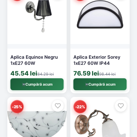
Aplica Equinox Negru
Aplica Exterior Sorey
1xE27 60W
1xE27 60W IP44
45.54 lei
76.59 lei
84.29 lei
98.44 lei
Cumpără acum
Cumpără acum
-25%
-22%