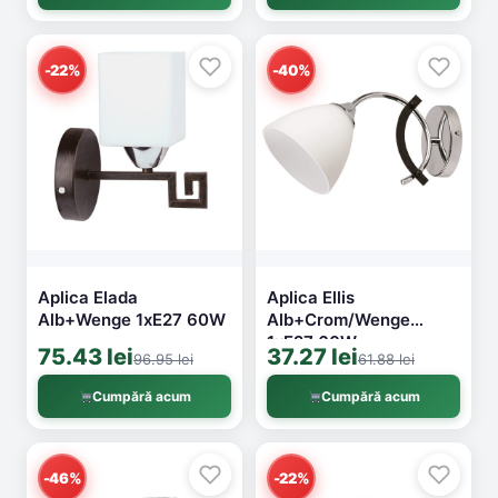
-22%
-40%
Aplica Elada
Aplica Ellis
Alb+Wenge 1xE27 60W
Alb+Crom/Wenge
1xE27 60W
75.43 lei
37.27 lei
96.95 lei
61.88 lei
Cumpără acum
Cumpără acum
-46%
-22%