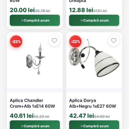
60W
Dreapta
20.00 lei
12.88 lei
26.78 lei
17.51 lei
Cumpără acum
Cumpără acum
-22%
-22%
Aplica Chandler
Aplica Dorya
Crom+Alb 1xE14 60W
Alb+Negru 1xE27 60W
40.61 lei
42.47 lei
52.20 lei
54.60 lei
Cumpără acum
Cumpără acum