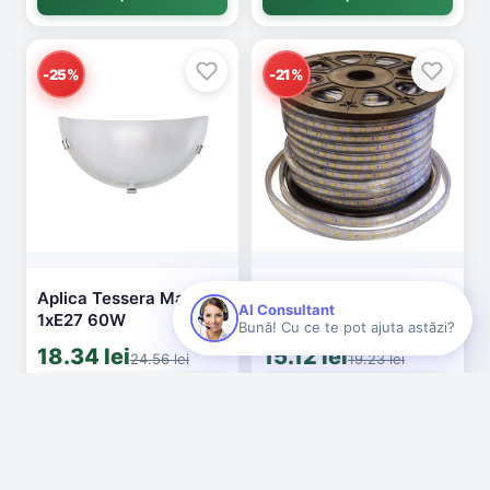
-25%
-21%
Aplica Tessera Maro
Banda LED 220V 60LED
AI Consultant
1xE27 60W
14.4W Verde IP68
Bună! Cu ce te pot ajuta astăzi?
50M/Rola
18.34 lei
15.12 lei
24.56 lei
19.23 lei
Cumpără acum
Cumpără acum
-25%
-27%