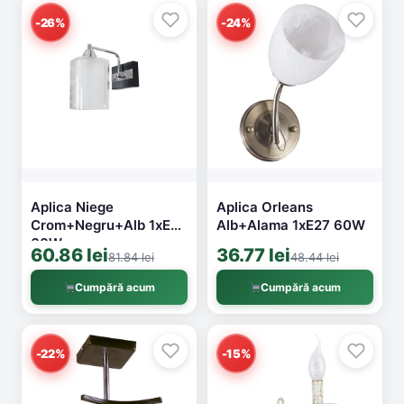
-26%
-24%
Aplica Niege
Aplica Orleans
Crom+Negru+Alb 1xE27
Alb+Alama 1xE27 60W
60W
60.86 lei
36.77 lei
81.84 lei
48.44 lei
Cumpără acum
Cumpără acum
-22%
-15%