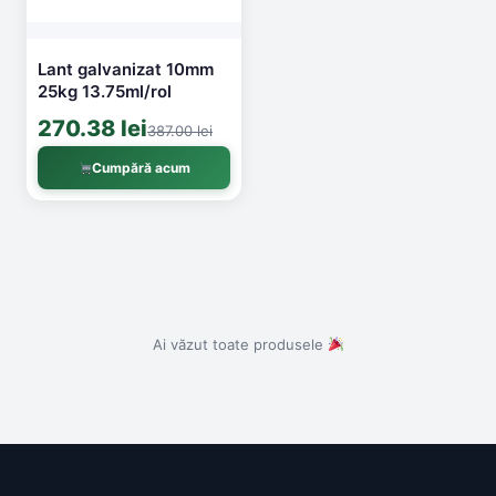
Lant galvanizat 10mm
25kg 13.75ml/rol
270.38 lei
387.00 lei
Cumpără acum
Ai văzut toate produsele