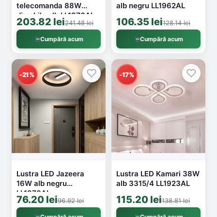
telecomanda 88W
alb negru LL1962AL
dimabila alb LL1876AL
203.82 lei
106.35 lei
241.48 lei
128.14 lei
Cumpără acum
Cumpără acum
-21%
-17%
Lustra LED Jazeera
Lustra LED Kamari 38W
16W alb negru
alb 3315/4 LL1923AL
LL1870AL
76.20 lei
115.20 lei
96.92 lei
138.81 lei
Cumpără acum
Cumpără acum