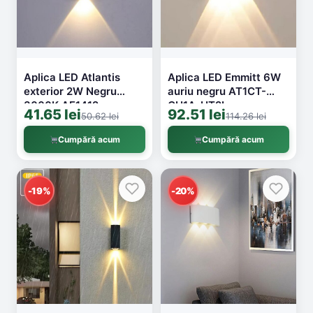
Aplica LED Atlantis
Aplica LED Emmitt 6W
exterior 2W Negru
auriu negru AT1CT-
3000K AE1412-
CH1A-HT2L-
41.65 lei
92.51 lei
50.62 lei
114.26 lei
1780/2BK
FYX01/6BK+GD
Cumpără acum
Cumpără acum
-19%
-20%