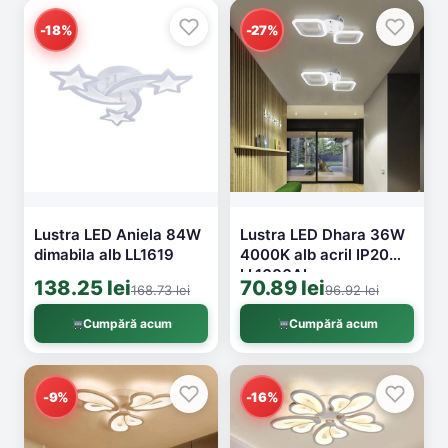
-18%
-27%
Lustra LED Aniela 84W
Lustra LED Dhara 36W
dimabila alb LL1619
4000K alb acril IP20
LL1606AL
138.25 lei
70.89 lei
168.73 lei
96.92 lei
Cumpără acum
Cumpără acum
-9%
-16%