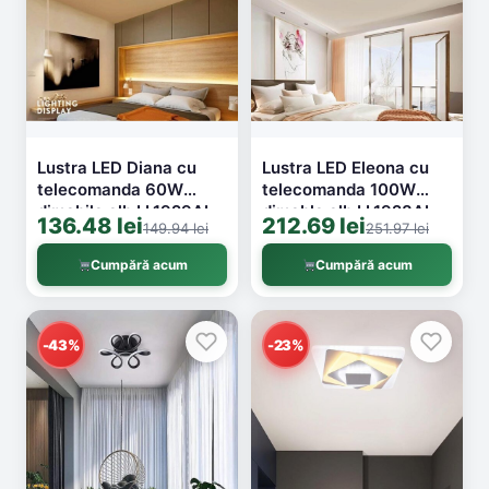
Lustra LED Diana cu
Lustra LED Eleona cu
telecomanda 60W
telecomanda 100W
dimabila alb LL1929AL
dimabla alb LL1928AL
136.48 lei
212.69 lei
149.94 lei
251.97 lei
Cumpără acum
Cumpără acum
-43%
-23%