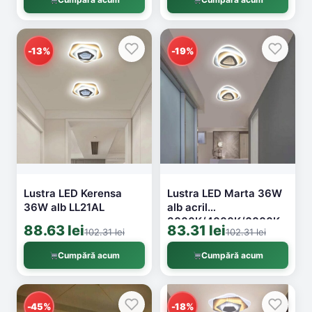
-13%
-19%
Lustra LED Kerensa
Lustra LED Marta 36W
36W alb LL21AL
alb acril
3000K/4000K/6000K
88.63 lei
83.31 lei
102.31 lei
102.31 lei
LL1638
Cumpără acum
Cumpără acum
-45%
-18%