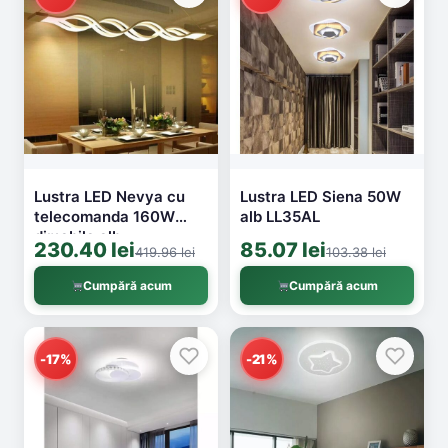
Lustra LED Nevya cu
Lustra LED Siena 50W
telecomanda 160W
alb LL35AL
dimabila alb
230.40 lei
85.07 lei
419.96 lei
103.38 lei
FL002WH(3253)
Cumpără acum
Cumpără acum
-17%
-21%