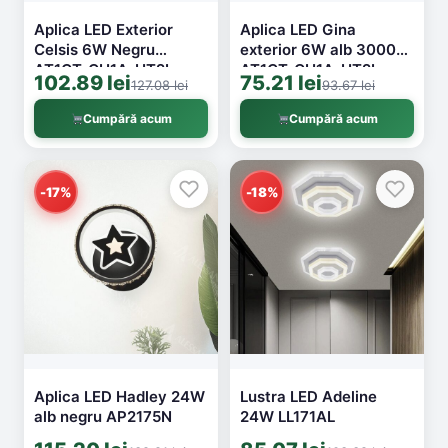
Aplica LED Exterior
Aplica LED Gina
Celsis 6W Negru
exterior 6W alb 3000k
AT1CT-CH1A-HT2L-
AT1CT-CH1A-HT2L-
102.89 lei
75.21 lei
127.08 lei
93.67 lei
FY36BK
6219WH
Cumpără acum
Cumpără acum
-17%
-18%
Aplica LED Hadley 24W
Lustra LED Adeline
alb negru AP2175N
24W LL171AL