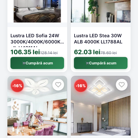
Lustra LED Sofia 24W
Lustra LED Stea 30W
3000K/4000K/6000K
ALB 4000K LL1788AL
alb LL1611AL
106.35 lei
62.03 lei
128.14 lei
78.60 lei
Cumpără acum
Cumpără acum
-16%
-16%