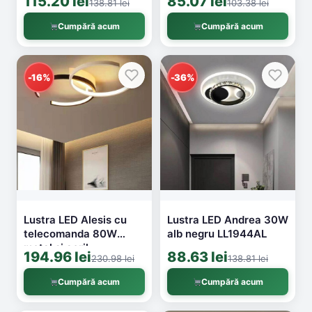
115.20 lei
85.07 lei
138.81 lei
103.38 lei
Cumpără acum
Cumpără acum
-16%
-36%
Lustra LED Alesis cu
Lustra LED Andrea 30W
telecomanda 80W
alb negru LL1944AL
metal si acril
194.96 lei
88.63 lei
230.98 lei
138.81 lei
3000K/4000K/6000K
alb cu negru LL191
Cumpără acum
Cumpără acum