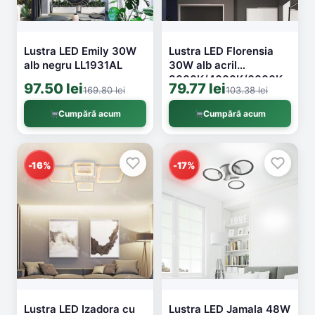
Lustra LED Emily 30W
Lustra LED Florensia
alb negru LL1931AL
30W alb acril
3000K/4000K/6000K
97.50 lei
79.77 lei
169.80 lei
103.38 lei
LL1641
Cumpără acum
Cumpără acum
-16%
-17%
Lustra LED Izadora cu
Lustra LED Jamala 48W