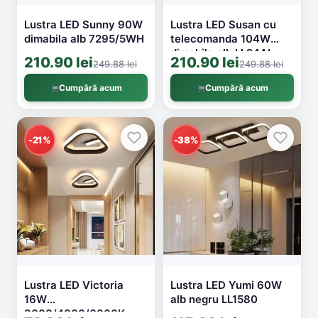
Lustra LED Sunny 90W
Lustra LED Susan cu
dimabila alb 7295/5WH
telecomanda 104W
dimabila alb LL24AL
210.90 lei
210.90 lei
249.88 lei
249.88 lei
Cumpără acum
Cumpără acum
-21%
-38%
Lustra LED Victoria
Lustra LED Yumi 60W
16W
alb negru LL1580
3000/4000/6000K