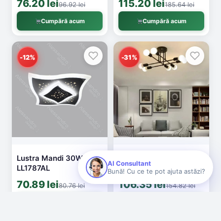
76.20 lei
115.20 lei
96.92 lei
185.64 lei
LL843AL
Cumpără acum
Cumpără acum
-12%
-31%
Lustra Mandi 30W
Lustra Niko 8x E27
AI Consultant
LL1787AL
negru AT1CT-MV1A-
Bună! Cu ce te pot ajuta astăzi?
HT2L-36001/8BK
70.89 lei
106.35 lei
80.76 lei
154.82 lei
Cumpără acum
Cumpără acum