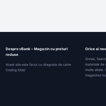
Despre vBank – Magazin cu preturi
Orice ai ne
reduse
Gresie, faian
materiale de c
Acest site este facut cu dragoste de catre
multe altele.
Coding Kids!
magazinul no