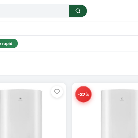
 rapid
-27%