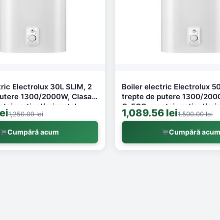
tric Electrolux 30L SLIM, 2
Boiler electric Electrolux 5
putere 1300/2000W, Clasa
trepte de putere 1300/200
taj vertical/orizontal,
C, ECO, montaj vertical/oriz
ei
1,089.56 lei
1,250.00 lei
1,500.00 lei
a suprapresiunie, sistem de
protectie la suprapresiunie
e incalzire uscate, model
elemente de incalzire usca
Cumpără acum
Cumpără acu
AZR