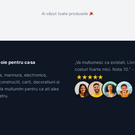
Ai văzut toate produsele
voie pentru casa
„Va multumesc ca existati. Livr
costuri foarte mici. Nota 10.” -
ta, marmura, electronice,
onstructii, carti, decoratiuni si
 Va multumim pentru ca ati ales
stru.