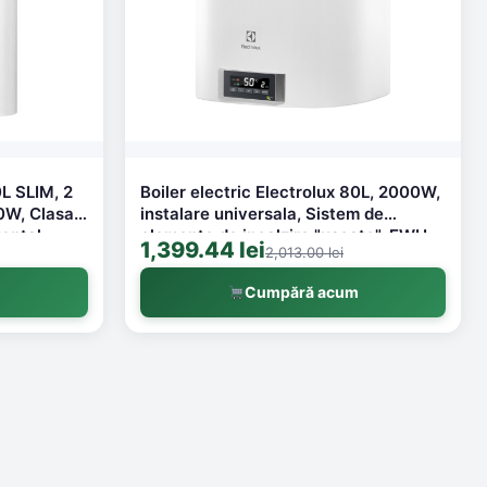
0L SLIM, 2
Boiler electric Electrolux 80L, 2000W,
0W, Clasa
instalare universala, Sistem de
ontal,
elemente de incalzire "uscate", EWH
1,399.44 lei
2,013.00 lei
, sistem de
Fmx DL
te, model
m
Cumpără acum