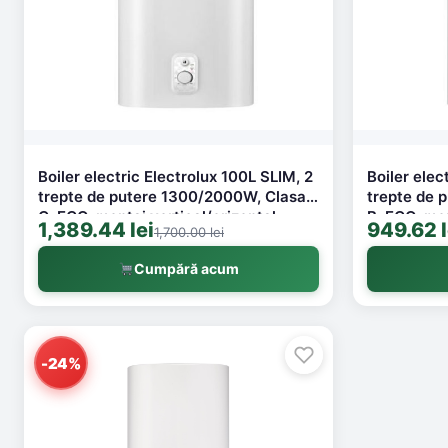
Boiler electric Electrolux 100L SLIM, 2
Boiler elec
trepte de putere 1300/2000W, Clasa
trepte de 
C, ECO, montaj vertical/orizontal,
B, ECO, mon
1,389.44 lei
949.62 l
1,700.00 lei
protectie la suprapresiunie, sistem de
protectie l
elemente de incalzire uscate, model
elemente d
Cumpără acum
AZR
AZR
-24%