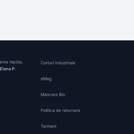
area rapida,
Corturi Industriale
Elena P.
eMag
Mancare Bio
Politica de returnare
Termeni