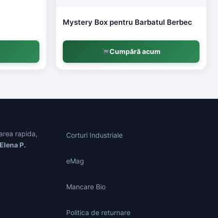
Mystery Box pentru Barbatul Berbec
m
Cumpără acum
area rapida,
Corturi Industriale
Elena P.
eMag
Mancare Bio
Politica de returnare