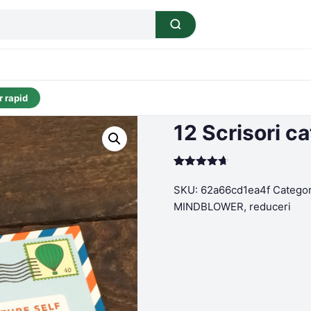
 rapid
12 Scrisori ca
Rated
199
4.61
out of 5
SKU:
62a66cd1ea4f
Catego
based on
MINDBLOWER
,
reduceri
customer
ratings