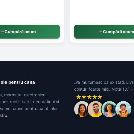
Cumpără acum
Cumpără acu
voie pentru casa
„Va multumesc ca existati. Livr
costuri foarte mici. Nota 10.” -
ta, marmura, electronice,
onstructii, carti, decoratiuni si
 Va multumim pentru ca ati ales
stru.