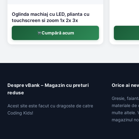
Oglinda machiaj cu LED, plianta cu
touchscreen si zoom 1x 2x 3x
Cumpără acum
Despre vBank – Magazin cu preturi
Orice ai ne
reduse
Gresie, faian
materiale de c
Acest site este facut cu dragoste de catre
multe altele.
Coding Kids!
magazinul no