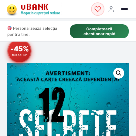
Personalizează selecția
Completează
chestionar rapid
pentru tine:
-45%
fata de PRP