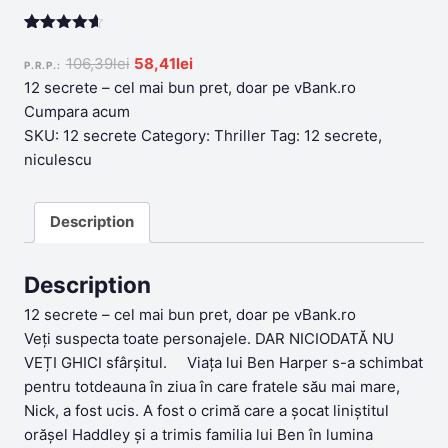
Rated
199
4.55
out of 5
Original
Current
106,39
lei
58,41
lei
P.R.P.:
based on
price
price
12 secrete – cel mai bun pret, doar pe vBank.ro
customer
ratings
was:
is:
Cumpara acum
106,39lei.
58,41lei.
SKU:
12 secrete
Category:
Thriller
Tag:
12 secrete,
niculescu
Description
Description
12 secrete – cel mai bun pret, doar pe vBank.ro
Veți suspecta toate personajele. DAR NICIODATĂ NU
VEȚI GHICI sfârșitul. Viața lui Ben Harper s-a schimbat
pentru totdeauna în ziua în care fratele său mai mare,
Nick, a fost ucis. A fost o crimă care a șocat liniștitul
orășel Haddley și a trimis familia lui Ben în lumina