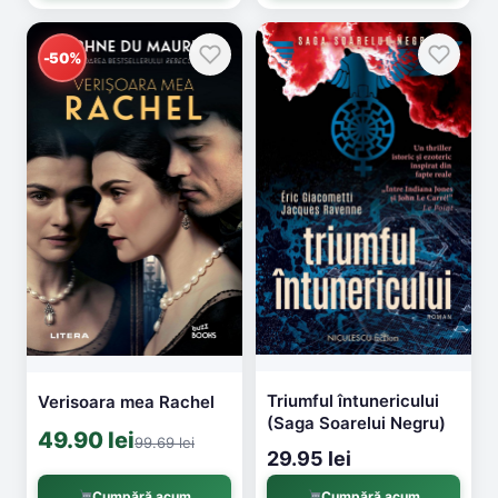
-50%
Triumful întunericului
Verisoara mea Rachel
(Saga Soarelui Negru)
49.90 lei
99.69 lei
29.95 lei
Cumpără acum
Cumpără acum