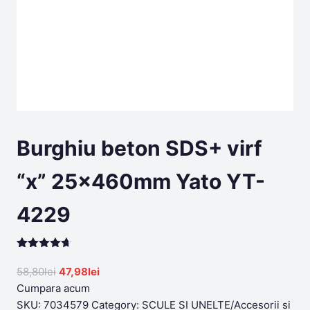
Burghiu beton SDS+ virf
“x” 25x460mm Yato YT-
4229
Rated
199
4.65
out of 5
Original
Current
58,80
lei
47,98
lei
based on
price
price
Cumpara acum
customer
ratings
was:
is:
SKU:
7034579
Category:
SCULE SI UNELTE/Accesorii si