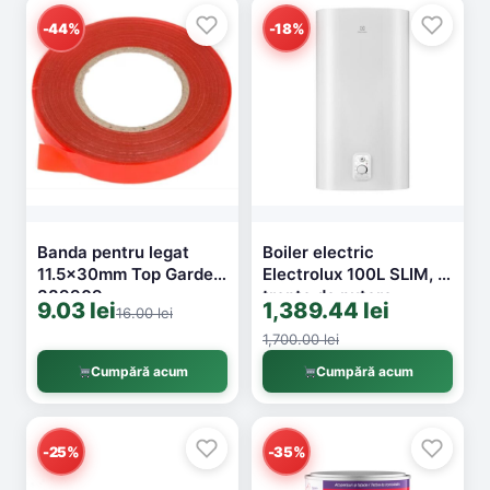
-44%
-18%
Banda pentru legat
Boiler electric
11.5x30mm Top Garden
Electrolux 100L SLIM, 2
389909
trepte de putere
9.03 lei
1,389.44 lei
16.00 lei
1300/2000W, Clasa C,
ECO, montaj
1,700.00 lei
vertical/orizontal,
Cumpără acum
Cumpără acum
protectie la
suprapresiunie, sistem
de elemente de
incalzire uscate, model
-25%
-35%
AZR