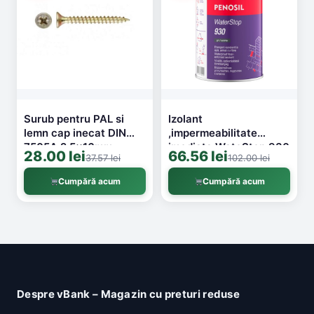
Surub pentru PAL si
Izolant
lemn cap inecat DIN
,impermeabilitate
7505A 2.5x16mm
imediata WateStop 930
28.00 lei
66.56 lei
37.57 lei
102.00 lei
1000buc/cut
1l Penosil H4798
Cumpără acum
Cumpără acum
Despre vBank – Magazin cu preturi reduse