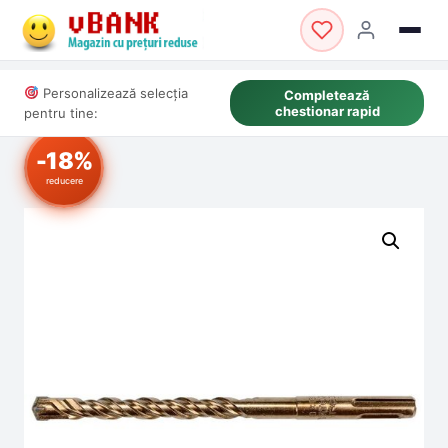
Personalizează selecția
Completează
chestionar rapid
pentru tine:
-18%
reducere