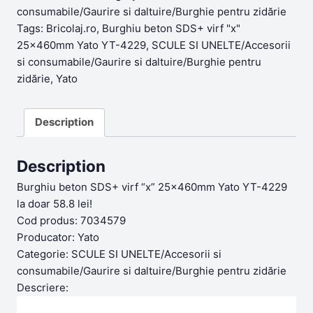
58,80lei.
47,98lei.
consumabile/Gaurire si daltuire/Burghie pentru zidărie
Tags:
Bricolaj.ro
,
Burghiu beton SDS+ virf "x"
25x460mm Yato YT-4229
,
SCULE SI UNELTE/Accesorii
si consumabile/Gaurire si daltuire/Burghie pentru
zidărie
,
Yato
Description
Description
Burghiu beton SDS+ virf “x” 25x460mm Yato YT-4229
la doar 58.8 lei!
Cod produs: 7034579
Producator: Yato
Categorie: SCULE SI UNELTE/Accesorii si
consumabile/Gaurire si daltuire/Burghie pentru zidărie
Descriere: