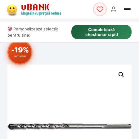
Personalizează selecția
Completează
chestionar rapid
pentru tine:
-19%
reducere