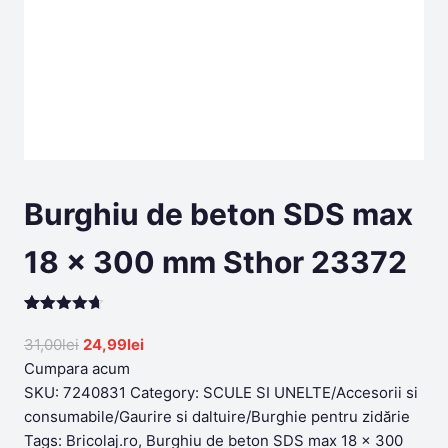
Burghiu de beton SDS max
18 x 300 mm Sthor 23372
Rated
199
4.63
out of 5
Original
Current
31,00
lei
24,99
lei
based on
price
price
Cumpara acum
customer
ratings
was:
is:
SKU:
7240831
Category:
SCULE SI UNELTE/Accesorii si
31,00lei.
24,99lei.
consumabile/Gaurire si daltuire/Burghie pentru zidărie
Tags:
Bricolaj.ro
,
Burghiu de beton SDS max 18 x 300