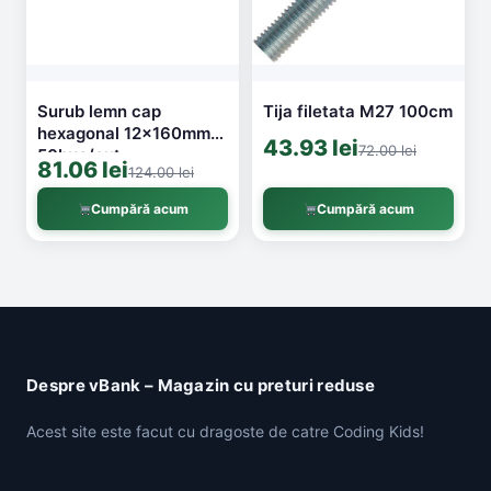
Surub lemn cap
Tija filetata M27 100cm
hexagonal 12x160mm
43.93 lei
72.00 lei
50buc/cut
81.06 lei
124.00 lei
Cumpără acum
Cumpără acum
Despre vBank – Magazin cu preturi reduse
Acest site este facut cu dragoste de catre Coding Kids!