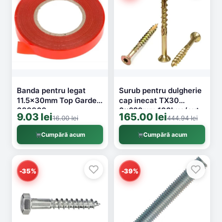
Banda pentru legat
Surub pentru dulgherie
11.5x30mm Top Garden
cap inecat TX30
389909
6x220mm 100buc/cut
9.03 lei
165.00 lei
16.00 lei
444.94 lei
Cumpără acum
Cumpără acum
-35%
-39%