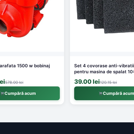
rafata 1500 w bobinaj
Set 4 covorase anti-vibrati
i
pentru masina de spalat 1
ei
39.00 lei
578.00 lei
120.15 lei
Cumpără acum
Cumpără acu