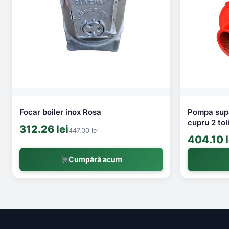
Focar boiler inox Rosa
Pompa supa
cupru 2 tol
312.26 lei
447.00 lei
404.10 l
Cumpără acum