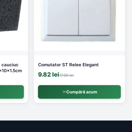
i cauciuc
Comutator ST Relee Elegant
0x10x1.5cm
9.82 lei
17.00 lei
m
Cumpără acum