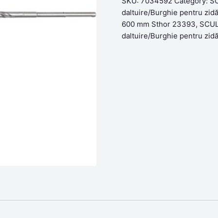
was:
is:
SKU:
7034592
Category:
SC
64,80lei.
52,98lei.
daltuire/Burghie pentru zidă
600 mm Sthor 23393
,
SCULE
daltuire/Burghie pentru zidă