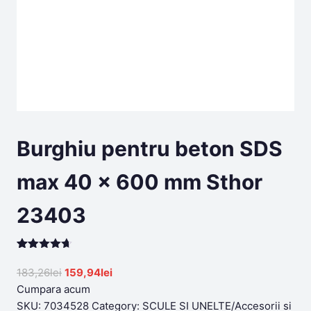
Burghiu pentru beton SDS
max 40 x 600 mm Sthor
23403
Rated
199
4.66
out of 5
Original
Current
183,26
lei
159,94
lei
based on
price
price
Cumpara acum
customer
ratings
was:
is:
SKU:
7034528
Category:
SCULE SI UNELTE/Accesorii si