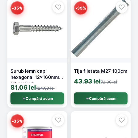
-35%
-39%
Surub lemn cap
Tija filetata M27 100cm
hexagonal 12x160mm
43.93 lei
72.00 lei
50buc/cut
81.06 lei
124.00 lei
Cumpără acum
Cumpără acum
-35%