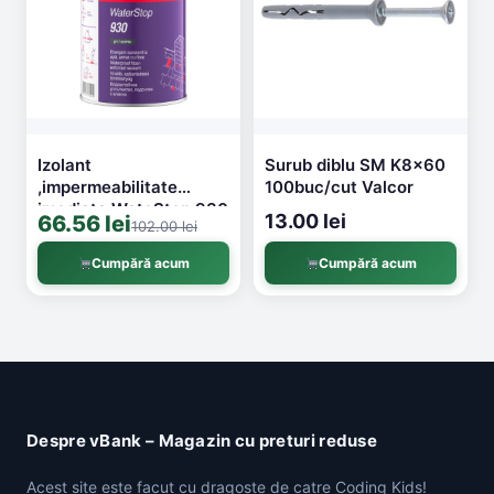
Izolant
Surub diblu SM K8x60
,impermeabilitate
100buc/cut Valcor
imediata WateStop 930
13.00 lei
66.56 lei
102.00 lei
1l Penosil H4798
Cumpără acum
Cumpără acum
Despre vBank – Magazin cu preturi reduse
Acest site este facut cu dragoste de catre Coding Kids!