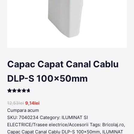
Capac Capat Canal Cablu
DLP-S 100x50mm
Rated
199
4.65
out of 5
Original
Current
12,53
lei
9,14
lei
based on
price
price
Cumpara acum
customer
ratings
was:
is:
SKU:
7040234
Category:
ILUMINAT SI
12,53lei.
9,14lei.
ELECTRICE/Trasee electrice/Accesorii
Tags:
Bricolaj.ro
,
Capac Capat Canal Cablu DLP-S 100x50mm
,
ILUMINAT