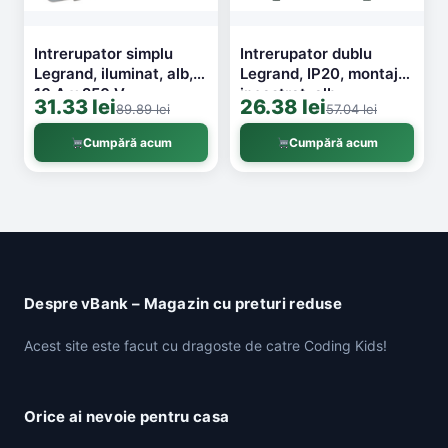
Intrerupator simplu
Intrerupator dublu
Legrand, iluminat, alb,
Legrand, IP20, montaj
10 A x 250 V
incastrat, alb
31.33 lei
26.38 lei
89.89 lei
57.04 lei
Cumpără acum
Cumpără acum
Despre vBank – Magazin cu preturi reduse
Acest site este facut cu dragoste de catre Coding Kids!
Orice ai nevoie pentru casa