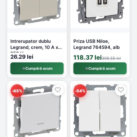
Intrerupator dublu
Priza USB Niloe,
Legrand, crem, 10 A x
Legrand 764594, alb
250 V
26.29 lei
118.37 lei
306.55 lei
Cumpără acum
Cumpără acum
-65%
-54%