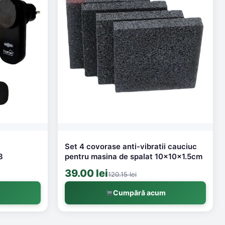
Set 4 covorase anti-vibratii cauciuc
3
pentru masina de spalat 10x10x1.5cm
39.00 lei
120.15 lei
m
Cumpără acum