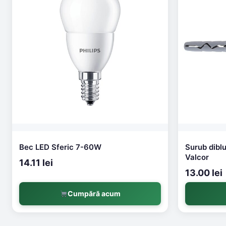
Bec LED Sferic 7-60W
Surub dib
Valcor
14.11 lei
13.00 lei
Cumpără acum