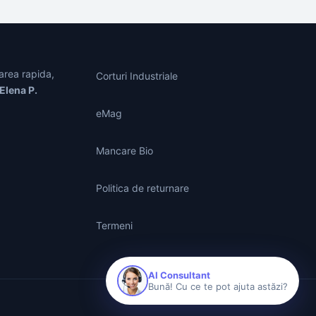
area rapida,
Corturi Industriale
Elena P.
eMag
Mancare Bio
Politica de returnare
Termeni
AI Consultant
Bună! Cu ce te pot ajuta astăzi?