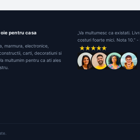
voie pentru casa
„Va multumesc ca existati. Livr
costuri foarte mici. Nota 10.” -
ta, marmura, electronice,
onstructii, carti, decoratiuni si
 Va multumim pentru ca ati ales
stru.
ate.