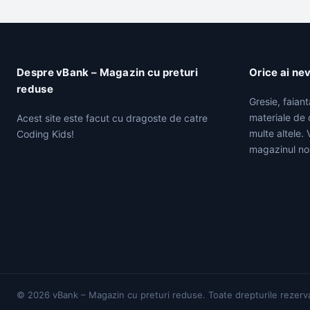
Despre vBank – Magazin cu preturi
Orice ai ne
reduse
Gresie, faian
materiale de c
Acest site este facut cu dragoste de catre
multe altele.
Coding Kids!
magazinul no
© 2026 vBank – Magazin cu preturi reduse. Toate drepturile rezerv