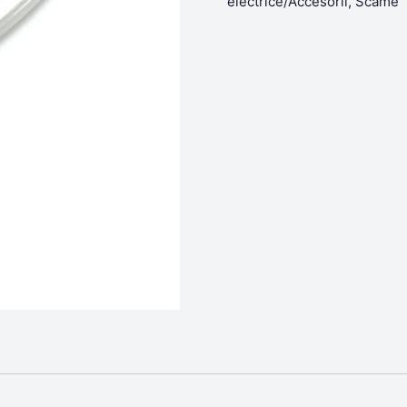
electrice/Accesorii
,
Scame