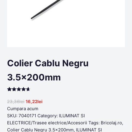
Colier Cablu Negru
3.5x200mm
Rated
199
4.64
out of 5
Original
Current
23,36
lei
16,22
lei
based on
price
price
Cumpara acum
customer
ratings
was:
is:
SKU:
7040171
Category:
ILUMINAT SI
23,36lei.
16,22lei.
ELECTRICE/Trasee electrice/Accesorii
Tags:
Bricolaj.ro
,
Colier Cablu Negru 3.5x200mm
,
ILUMINAT SI