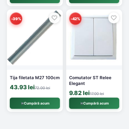
-39%
-42%
Tija filetata M27 100cm
Comutator ST Relee
Elegant
43.93 lei
72.00 lei
9.82 lei
17.00 lei
Cumpără acum
Cumpără acum