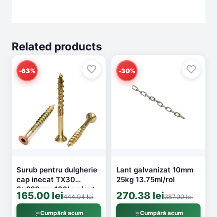
Related products
-63%
-30%
Surub pentru dulgherie
Lant galvanizat 10mm
cap inecat TX30
25kg 13.75ml/rol
6x220mm 100buc/cut
165.00 lei
270.38 lei
444.94 lei
387.00 lei
Cumpără acum
Cumpără acum