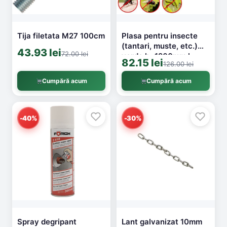
Tija filetata M27 100cm
Plasa pentru insecte
(tantari, muste, etc.)
43.93 lei
72.00 lei
verde h=1200mm l =
82.15 lei
126.00 lei
30m
Cumpără acum
Cumpără acum
-40%
-30%
Spray degripant
Lant galvanizat 10mm