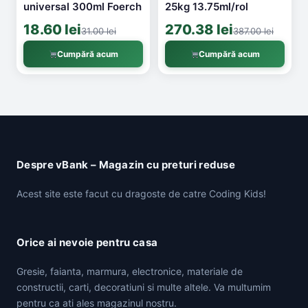
universal 300ml Foerch
25kg 13.75ml/rol
18.60 lei
270.38 lei
31.00 lei
387.00 lei
Cumpără acum
Cumpără acum
Despre vBank – Magazin cu preturi reduse
Acest site este facut cu dragoste de catre Coding Kids!
Orice ai nevoie pentru casa
Gresie, faianta, marmura, electronice, materiale de
constructii, carti, decoratiuni si multe altele. Va multumim
pentru ca ati ales magazinul nostru.