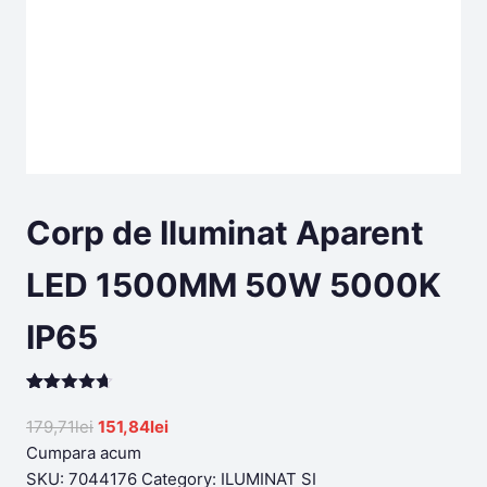
Corp de Iluminat Aparent
LED 1500MM 50W 5000K
IP65
Rated
199
4.60
out of 5
Original
Current
179,71
lei
151,84
lei
based on
price
price
Cumpara acum
customer
ratings
was:
is:
SKU:
7044176
Category:
ILUMINAT SI