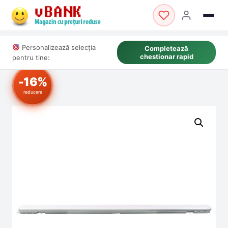
Personalizează selecția
Completează
chestionar rapid
pentru tine:
-16%
reducere