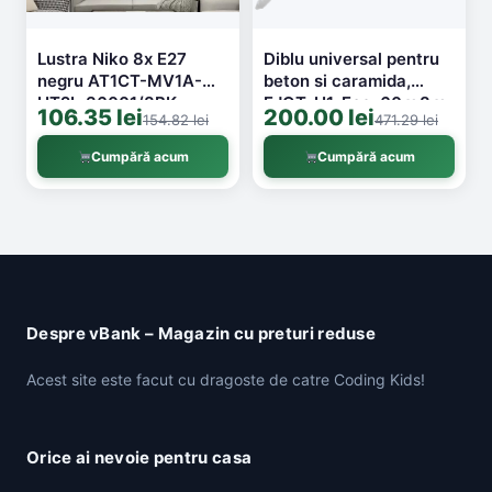
Lustra Niko 8x E27
Diblu universal pentru
negru AT1CT-MV1A-
beton si caramida,
HT2L-36001/8BK
EJOT, H1, Eco, 60 x 8 x
106.35 lei
200.00 lei
154.82 lei
471.29 lei
195 mm, 100 buc/cutie
Cumpără acum
Cumpără acum
Despre vBank – Magazin cu preturi reduse
Acest site este facut cu dragoste de catre Coding Kids!
Orice ai nevoie pentru casa