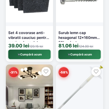
Set 4 covorase anti-
Surub lemn cap
vibratii cauciuc pentru
hexagonal 12x160mm
masina de spalat
50buc/cut
39.00 lei
81.06 lei
120.15 lei
124.00 lei
10x10x1.5cm
Cumpără acum
Cumpără acum
-31%
-58%