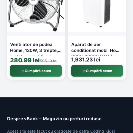
Ventilator de podea
Aparat de aer
Home, 120W, 3 trepte,
conditionat mobil Home
metal, crom, 50 cm
R290, 12000 BTU / h,
1,931.23 lei
280.99 lei
595.10 lei
65 dB, 3 functii, alb, 44
x 82 x 35 cm
Cumpără acum
Cumpără acum
Despre vBank – Magazin cu preturi reduse
Acest site este facut cu dragoste de catre Coding Kids!