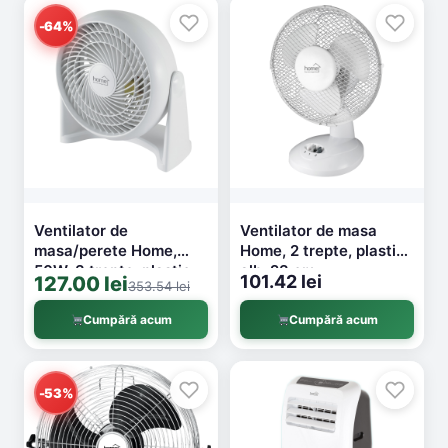
-64%
Ventilator de
Ventilator de masa
masa/perete Home,
Home, 2 trepte, plastic,
50W, 3 trepte, plastic,
alb, 23 cm
101.42 lei
127.00 lei
353.54 lei
alb, 23 cm
Cumpără acum
Cumpără acum
-53%