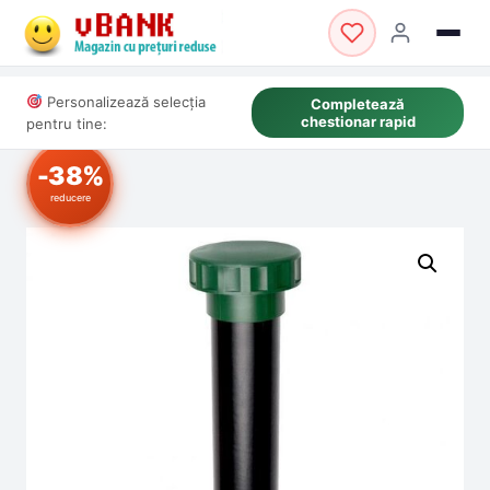
Personalizează selecția
Completează
chestionar rapid
pentru tine:
-38%
reducere