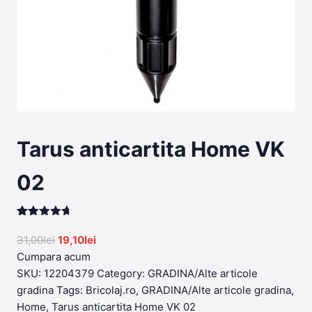
Tarus anticartita Home VK
02
Rated
199
4.60
out of 5
Original
Current
31,00
lei
19,10
lei
based on
price
price
Cumpara acum
customer
ratings
was:
is:
SKU:
12204379
Category:
GRADINA/Alte articole
31,00lei.
19,10lei.
gradina
Tags:
Bricolaj.ro
,
GRADINA/Alte articole gradina
,
Home
,
Tarus anticartita Home VK 02