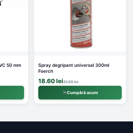
 PVC 50 mm
Spray degripant universal 300ml
Foerch
18.60 lei
31.00 lei
m
Cumpără acum