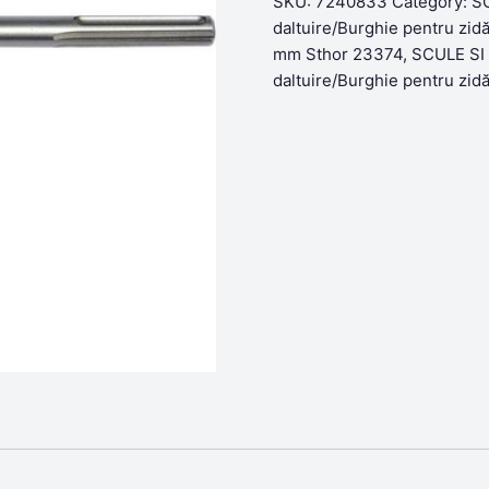
was:
is:
SKU:
7240833
Category:
SC
38,13lei.
29,99lei.
daltuire/Burghie pentru zidă
mm Sthor 23374
,
SCULE SI 
daltuire/Burghie pentru zidă