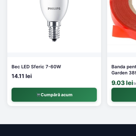
Bec LED Sferic 7-60W
Banda pentr
Garden 38
14.11 lei
9.03 lei
1
Cumpără acum