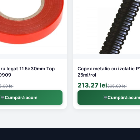
u legat 11.5x30mm Top
Copex metalic cu izolatie
9909
25ml/rol
213.27 lei
6.00 lei
305.00 lei
Cumpără acum
Cumpără acu