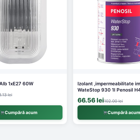
 Alb 1xE27 60W
Izolant ,impermeabilitate i
WateStop 930 1l Penosil H
3.13 lei
66.56 lei
102.00 lei
Cumpără acum
Cumpără acu