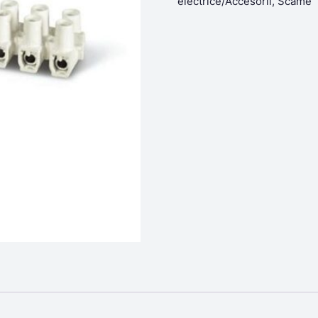
electrice/Accesorii
,
Scame