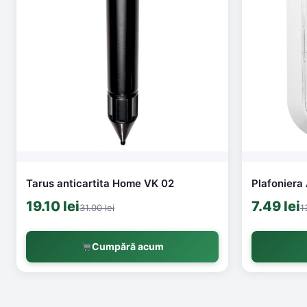
Tarus anticartita Home VK 02
Plafoniera
19.10 lei
7.49 lei
31.00 lei
1
Cumpără acum