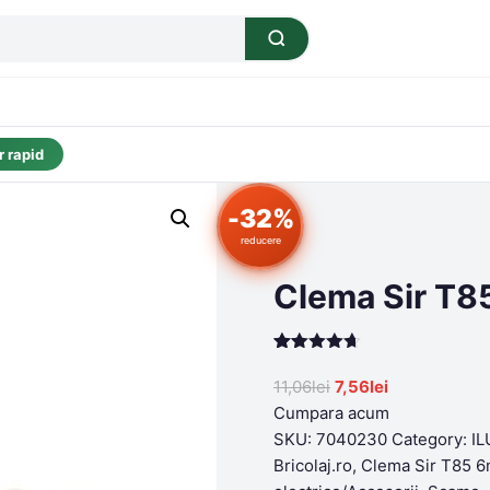
 rapid
-32%
reducere
Clema Sir T8
Rated
199
4.63
out of 5
Original
Current
11,06
lei
7,56
lei
based on
price
price
Cumpara acum
customer
ratings
was:
is:
SKU:
7040230
Category:
IL
11,06lei.
7,56lei.
Bricolaj.ro
,
Clema Sir T85 