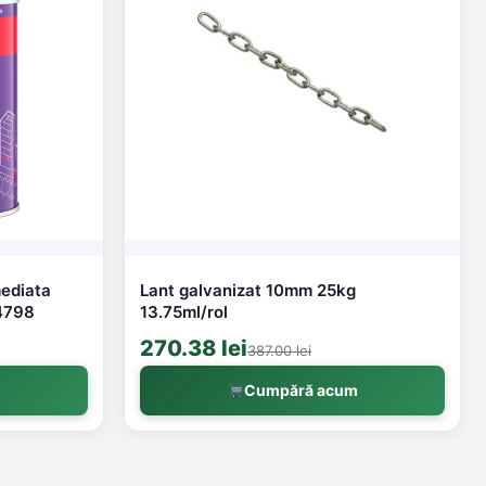
mediata
Lant galvanizat 10mm 25kg
4798
13.75ml/rol
270.38 lei
387.00 lei
m
Cumpără acum