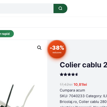
 rapid
-38%
reducere
Colier cablu
Rated
199
4.57
out of 5
Original
Current
17,42
lei
10,81
lei
based on
price
price
Cumpara acum
customer
ratings
was:
is:
SKU:
7040233
Category:
IL
17,42lei.
10,81lei.
Bricolaj.ro
,
Colier cablu 2