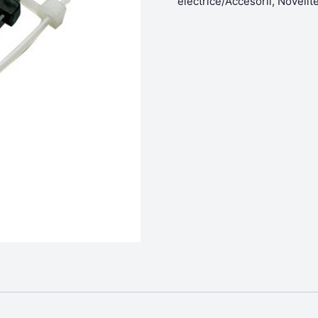
electrice/Accesorii
,
Novelit