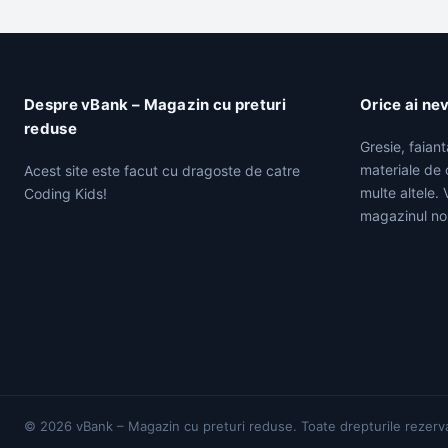
Despre vBank – Magazin cu preturi
Orice ai ne
reduse
Gresie, faian
materiale de c
Acest site este facut cu dragoste de catre
multe altele.
Coding Kids!
magazinul no
© 2026 vBank – Magazin cu preturi reduse. Toate drepturile rezerv