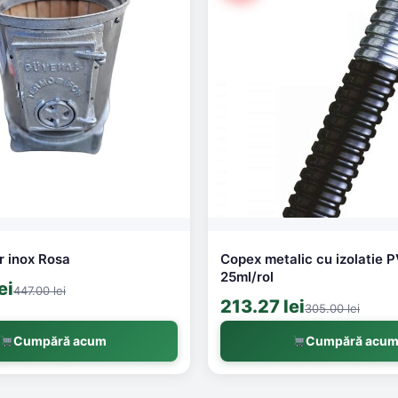
r inox Rosa
Copex metalic cu izolatie
25ml/rol
ei
447.00 lei
213.27 lei
305.00 lei
Cumpără acum
Cumpără acu