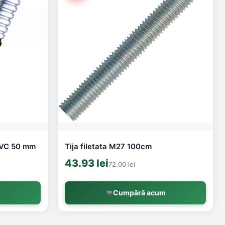
 PVC 50 mm
Tija filetata M27 100cm
43.93 lei
72.00 lei
m
Cumpără acum