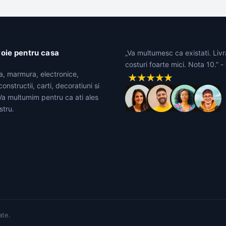
voie pentru casa
„Va multumesc ca existati. Livr
costuri foarte mici. Nota 10.” -
ta, marmura, electronice,
onstructii, carti, decoratiuni si
 Va multumim pentru ca ati ales
stru.
ate.