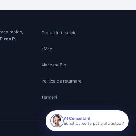
area rapida,
Corturi Industriale
Elena P.
eMag
Mancare Bio
Politica de returnare
Termeni
AI Consultant
Bună! Cu ce te pot ajuta astăzi?