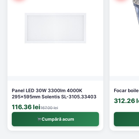
Panel LED 30W 3300lm 4000K
Focar boile
295x595mm Solentis SL-3105.33403
312.26 l
116.36 lei
167.00 lei
Cumpără acum