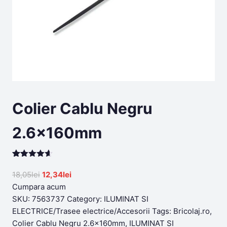
Colier Cablu Negru
2.6x160mm
Rated
199
4.58
out of 5
Original
Current
18,05
lei
12,34
lei
based on
price
price
Cumpara acum
customer
ratings
was:
is:
SKU:
7563737
Category:
ILUMINAT SI
18,05lei.
12,34lei.
ELECTRICE/Trasee electrice/Accesorii
Tags:
Bricolaj.ro
,
Colier Cablu Negru 2.6x160mm
,
ILUMINAT SI