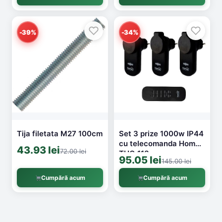
-39%
-34%
Tija filetata M27 100cm
Set 3 prize 1000w IP44
cu telecomanda Home
43.93 lei
72.00 lei
THO 113
95.05 lei
145.00 lei
Cumpără acum
Cumpără acum